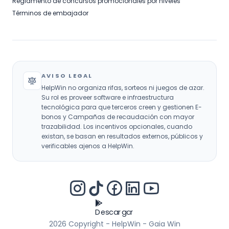
Reglamento de concursos promocionales por niveles
Términos de embajador
AVISO LEGAL
HelpWin no organiza rifas, sorteos ni juegos de azar.
Su rol es proveer software e infraestructura
tecnológica para que terceros creen y gestionen E-
bonos y Campañas de recaudación con mayor
trazabilidad. Los incentivos opcionales, cuando
existan, se basan en resultados externos, públicos y
verificables ajenos a HelpWin.
Descargar
2026 Copyright - HelpWin - Gaia Win